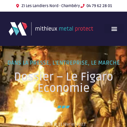
ZI Les Landiers Nord - Chambéry
04 79 62 28 01
DANS LA PRESSE
,
L'ENTREPRISE
,
LE MARCHÉ
Dossier – Le Figaro
Economie
Publié le 21 février 2023