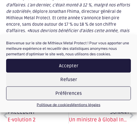
d’affaires. L’an dernier, c’était monté à 12 %, malgré nos efforts
de sobriété»
, déplore Jonathan Fhima, directeur général de
Mithieux Metal Protect. Et cette année s’annonce bien pire
encore, sans doute autour de 17 % ou 18 % de son chiffre
d’affaires.
«Nous devrions bénéficier d’aides cette année, mais
nous n’avons pas d’estimation très claire de ce que cela va
Bienvenue sur le site de Mithieux Metal Protect ! Pour vous apporter une
représenter»,
précise Jonathan Fhima.
meilleure expérience et recueillir des statistiques anonymes nous
permettant d'optimiser le site web, nous utilisons des cookies.
L’article
complet à lire dans Le Figaro, écrit par Elsa Bembaron
et Emmanuelle Egloff.
Accepter
Refuser
Préférences
Politique de cookies
Mentions légales
PRÉCÉDENT
SUIVANT
E-volution 2
Un ministre à Global Industrie Lyon