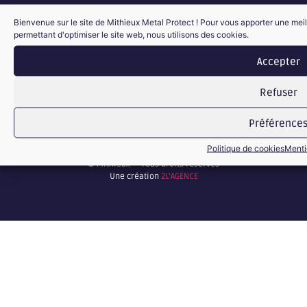
Bienvenue sur le site de Mithieux Metal Protect ! Pour vous apporter une meil
permettant d'optimiser le site web, nous utilisons des cookies.
ZI Les Landiers Nord – 570 avenue de Villarcher
Accepter
73000 CHAMBERY
Refuser
04 79 62 28 01
Formulaire de contact
Préférence
Politique de cookies
Menti
© Mithieux — Tous droits réservés
Une création
2L’AGENCE