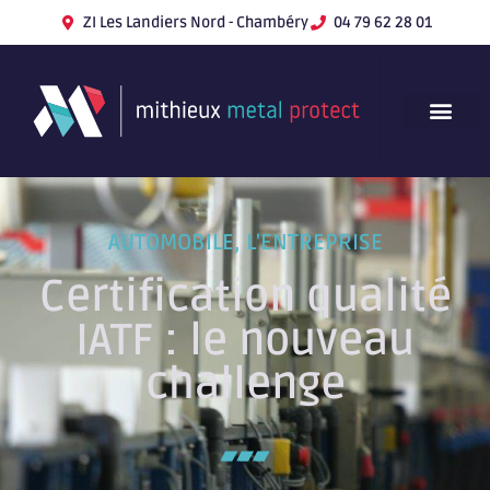
ZI Les Landiers Nord - Chambéry
04 79 62 28 01
AUTOMOBILE
,
L'ENTREPRISE
Certification qualité
IATF : le nouveau
challenge