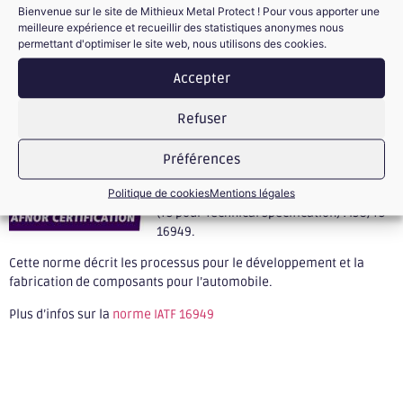
Consolider notre compétitivité sur des marchés à haute
Bienvenue sur le site de Mithieux Metal Protect ! Pour vous apporter une
meilleure expérience et recueillir des statistiques anonymes nous
technicité.
permettant d'optimiser le site web, nous utilisons des cookies.
Renforcer notre engagement Qualité et notre partenariat
vis-à-vis de nos clients .
Accepter
L’IATF 16949 est une norme concernant la
Refuser
démarche Qualité dans l’industrie
automobile. Elle a été élaborée par l’IATF
(International Automotive Task Force),
Préférences
l’ISO l’ayant validé et publié au début
Politique de cookies
Mentions légales
sous forme de spécification technique
(TS pour Technical Specification) : ISO/TS
16949.
Cette norme décrit les processus pour le développement et la
fabrication de composants pour l’automobile.
Plus d’infos sur la
norme IATF 16949