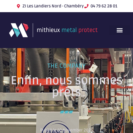
ZI Les Landiers Nord - Chambéry
04 79 62 28 01
THE COMPANY
Enfin, nous sommes
prêts
Publié le 10 November 2025