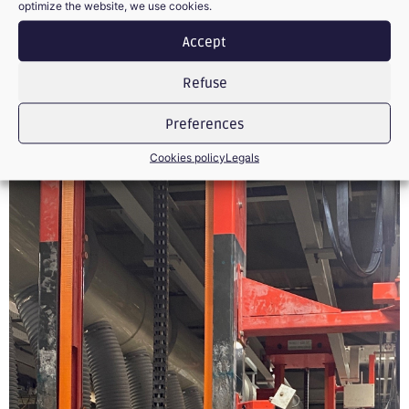
optimize the website, we use cookies.
PREVIOUS
NEXT
Accept
Osez l’Industrie
Osez l’Industrie_ retour sur image
Refuse
Preferences
Cookies policy
Legals